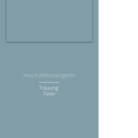
Hochzeitssängerin
______
Trauung
Feier