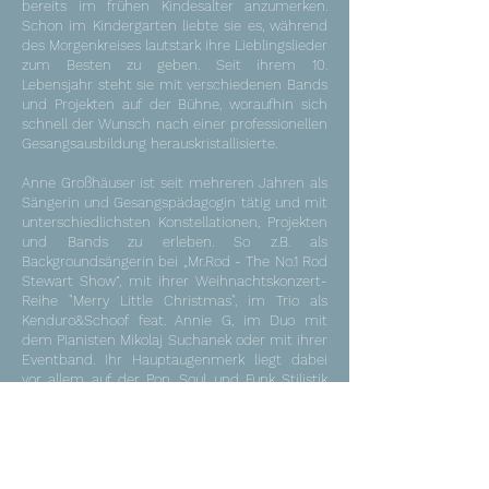
bereits im frühen Kindesalter anzumerken.
Schon im Kindergarten liebte sie es, während
des Morgenkreises lautstark ihre Lieblingslieder
zum Besten zu geben. Seit ihrem 10.
Lebensjahr steht sie mit verschiedenen Bands
und Projekten auf der Bühne, woraufhin sich
schnell der Wunsch nach einer professionellen
Gesangsausbildung herauskristallisierte.
Anne Großhäuser ist seit mehreren Jahren als
Sängerin und Gesangspädagogin tätig und mit
unterschiedlichsten Konstellationen, Projekten
und Bands zu erleben. So z.B. als
Backgroundsängerin bei „Mr.Rod - The No.1 Rod
Stewart Show“, mit ihrer Weihnachtskonzert-
Reihe "Merry Little Christmas", im Trio als
Kenduro&Schoof feat. Annie G, im Duo mit
dem Pianisten Mikolaj Suchanek oder mit ihrer
Eventband. Ihr Hauptaugenmerk liegt dabei
vor allem auf der Pop, Soul und Funk Stilistik
mit Einflüssen des Jazz. Dennoch taucht sie
immer wieder in Genres wie Rock und Musical
ein. Seit September 2025 arbeitet sie als
Dozentin für JRP Gesang an der Hochschule
für Kirchenmusik Dresden.