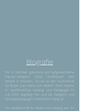
Biografie
Die in Sachsen geborene und aufgewachsene
Popular-Sängerin Anne Großhäuser lebt
derzeit in Dresden, wo sie an der Hochschule
für Musik „Carl Maria von Weber“ ihren Master
in Jazz/Rock/Pop Gesang und Pädagogik im
Juli 2025 abgelegt hat und als Sängerin und
Gesangspädagogin freiberuflich tätig ist.
Die Leidenschaft für Musik und Gesang war ihr