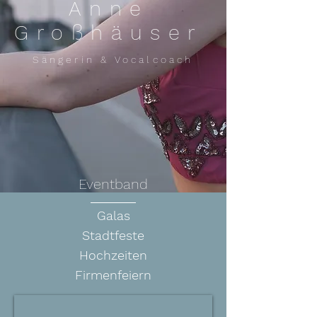
Anne
Großhäuser
Sängerin & Vocalcoach
Eventband
Galas
Stadtfeste
Hochzeiten
Firmenfeiern